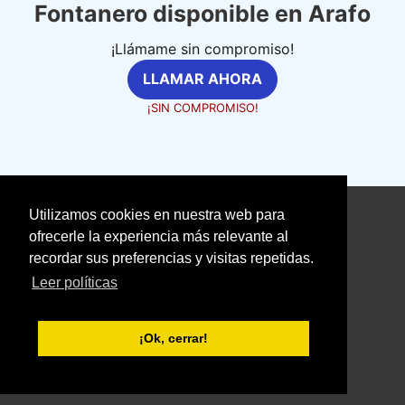
Fontanero disponible en Arafo
¡Llámame sin compromiso!
LLAMAR AHORA
¡SIN COMPROMISO!
Utilizamos cookies en nuestra web para
©
fontaneriaprofesional.com
ofrecerle la experiencia más relevante al
recordar sus preferencias y visitas repetidas.
Aviso Legal
Política de Cookies
Leer políticas
Política de Privacidad
With love ❤️ seoclic.com
¡Ok, cerrar!