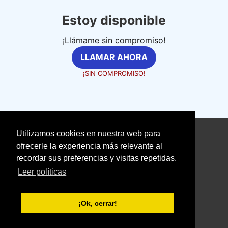
Estoy disponible
¡Llámame sin compromiso!
LLAMAR AHORA
¡SIN COMPROMISO!
Utilizamos cookies en nuestra web para
©
fontaneriaprofesional.com
ofrecerle la experiencia más relevante al
Aviso Legal
recordar sus preferencias y visitas repetidas.
Política de Cookies
Leer políticas
Política de Privacidad
With love ❤️ seoclic.com
¡Ok, cerrar!