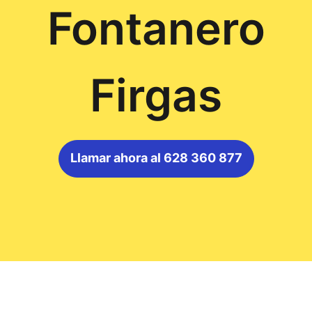
Fontanero
Firgas
Llamar ahora al 628 360 877