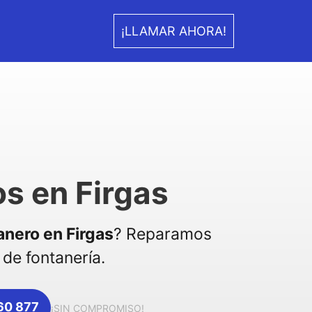
¡LLAMAR AHORA!
s en Firgas
anero en Firgas
? Reparamos
de fontanería.
360 877
¡SIN COMPROMISO!