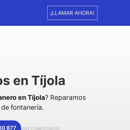
¡LLAMAR AHORA!
s en Tíjola
anero en Tíjola
? Reparamos
de fontanería.
360 877
¡SIN COMPROMISO!