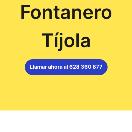
Fontanero
Tíjola
Llamar ahora al 628 360 877