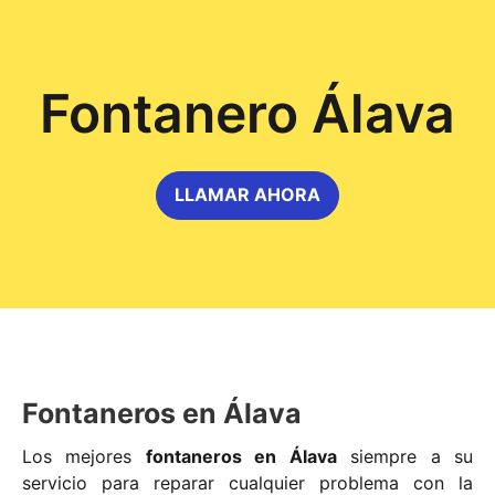
Fontanero Álava
LLAMAR AHORA
Fontaneros en Álava
Los mejores
fontaneros en Álava
siempre a su
servicio para reparar cualquier problema con la