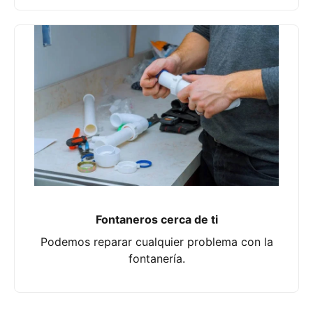
Fontaneros cerca de ti
Podemos reparar cualquier problema con la
fontanería.