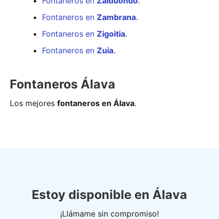
Fontaneros en
Zalduondo
.
Fontaneros en
Zambrana
.
Fontaneros en
Zigoitia
.
Fontaneros en
Zuia
.
Fontaneros Álava
Los mejores
fontaneros en Álava
.
Estoy disponible en Álava
¡Llámame sin compromiso!