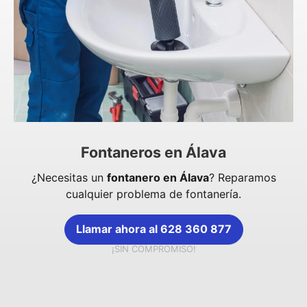
Fontaneros en Álava
¿Necesitas un
fontanero en Álava
? Reparamos
cualquier problema de fontanería.
Llamar ahora al 628 360 877
¡SIN COMPROMISO!